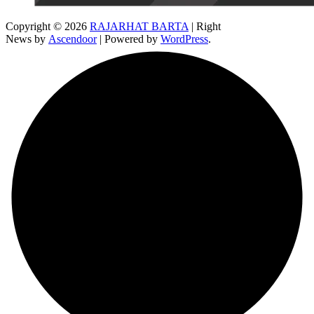
Copyright © 2026
RAJARHAT BARTA
| Right
News by
Ascendoor
| Powered by
WordPress
.