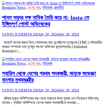
Breaking News
,
দেশের খবর
,
পশ্চিমবঙ্গ
,
রাজনীতি
শান্ত সমুদ্র দক্ষ নাবিক তৈরি করে না: Insta-তে
ইঙ্গিতপূর্ণ পোস্ট অভিষেকের
SANJU KARMAKAR
July 28, 2024
July 28, 2024
বাজেটে বাংলার বঞ্চনা নিয়ে লোকসভায় ঝড় তুলেছিলেন তৃণমূলের (TMC) সর্বভারতীয়
সাধারণ সম্পাদক তথা তৃণমূল সাংসদ অভিষেক বন্দ্যোপাধ্যায় (Abhishek
Banerjee)।…
Breaking News
,
দেশের খবর
,
পশ্চিমবঙ্গ
প্যারিস থেকে দেশের প্রথম পদকজয়ী, মানুকে শুভেচ্ছা
বাংলার মুখ্যমন্ত্রীর
SANJU KARMAKAR
July 28, 2024
July 28, 2024
রবিবার দুপুরে অলিম্পিকের মঞ্চ থেকে ভারতের জন্য সুখবর এনে দিয়েছেন শুটার মানু
ভাকের। প্যারিস অলিম্পিকে দেশের প্রথম পদকজয়ীকে শুভেচ্ছা…