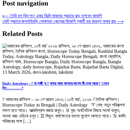
Post navigation
⟵
তৈরি হল থিম সং! এবার ফিল্মি কায়দায় প্রচারে ঝড় তুলবেন কাকলি
ভোট প্রচারে জলপাইগুড়ি লোকসভা কেন্দ্রের বিজেপি প্রার্থী ডাঃ জয়ন্ত কুমার রায়
⟶
Related Posts
Daily Astrology : ? মা লক্ষ্মী ’র ? কৃপায় আজ আপনার ভাগ্যে কী লেখা আছে? ?দেখে
নিন…………?
? আজকের রাশিফল – ২৮ শে ফাল্গুন ১৪৩২ | ১৩ই মার্চ, ২০২৬ ? দৈনিক রাশিফল |
Horoscope Today in Bengali | Daily Astrology ♈ মেষ: নতুন পরিকল্পনা
সফল হতে পারে। আত্মবিশ্বাস বজায় রাখুন। ♉ বৃষ: অর্থনৈতিক বিষয়ে সতর্ক থাকুন,
অযথা খরচ এড়িয়ে চলুন। ♊ মিথুন: কর্মক্ষেত্রে ভালো সুযোগ আসতে পারে। ♋ কর্কট:
পরিবারের সঙ্গে […]