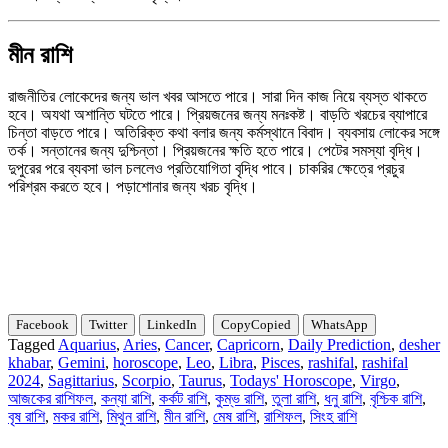
মীন রাশি
রাজনীতির লোকেদের জন্য ভাল খবর আসতে পারে। সারা দিন কাজ নিয়ে ব্যস্ত থাকতে
হবে। অযথা অশান্তি ঘটতে পারে। প্রিয়জনের জন্য মনঃকষ্ট। বাড়তি খরচের ব্যাপারে
চিন্তা বাড়তে পারে। অতিরিক্ত কথা বলার জন্য কর্মস্থানে বিবাদ। ব্যবসায় লোকের সঙ্গে
তর্ক। সন্তানের জন্য দুশ্চিন্তা। প্রিয়জনের ক্ষতি হতে পারে। পেটের সমস্যা বৃদ্ধি।
দুপুরের পরে ব্যবসা ভাল চললেও প্রতিযোগিতা বৃদ্ধি পাবে। চাকরির ক্ষেত্রে প্রচুর
পরিশ্রম করতে হবে। পড়াশোনার জন্য খরচ বৃদ্ধি।
আজকের রাশিফল – Todays’
horoscope
Facebook
Twitter
LinkedIn
Copy
Copied
WhatsApp
Tagged
Aquarius
,
Aries
,
Cancer
,
Capricorn
,
Daily Prediction
,
desher
khabar
,
Gemini
,
horoscope
,
Leo
,
Libra
,
Pisces
,
rashifal
,
rashifal
2024
,
Sagittarius
,
Scorpio
,
Taurus
,
Todays' Horoscope
,
Virgo
,
আজকের রাশিফল
,
কন্যা রাশি
,
কর্কট রাশি
,
কুম্ভ রাশি
,
তুলা রাশি
,
ধনু রাশি
,
বৃশ্চিক রাশি
,
বৃষ রাশি
,
মকর রাশি
,
মিথুন রাশি
,
মীন রাশি
,
মেষ রাশি
,
রাশিফল
,
সিংহ রাশি