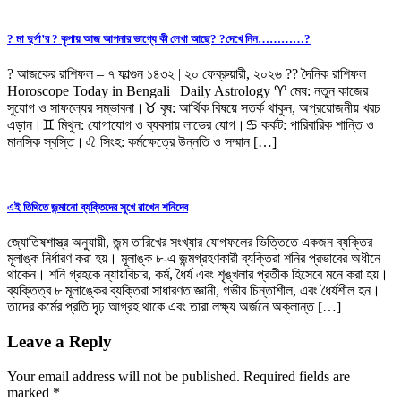
? মা দুর্গা’র ? কৃপায় আজ আপনার ভাগ্যে কী লেখা আছে? ?দেখে নিন…………?
? আজকের রাশিফল – ৭ ফাল্গুন ১৪৩২ | ২০ ফেব্রুয়ারী, ২০২৬ ?? দৈনিক রাশিফল |
Horoscope Today in Bengali | Daily Astrology ♈ মেষ: নতুন কাজের
সুযোগ ও সাফল্যের সম্ভাবনা।♉ বৃষ: আর্থিক বিষয়ে সতর্ক থাকুন, অপ্রয়োজনীয় খরচ
এড়ান।♊ মিথুন: যোগাযোগ ও ব্যবসায় লাভের যোগ।♋ কর্কট: পারিবারিক শান্তি ও
মানসিক স্বস্তি।♌ সিংহ: কর্মক্ষেত্রে উন্নতি ও সম্মান […]
এই তিথিতে জন্মানো ব্যক্তিদের সুখে রাখেন শনিদেব
জ্যোতিষশাস্ত্র অনুযায়ী, জন্ম তারিখের সংখ্যার যোগফলের ভিত্তিতে একজন ব্যক্তির
মূলাঙ্ক নির্ধারণ করা হয়। মূলাঙ্ক ৮-এ জন্মগ্রহণকারী ব্যক্তিরা শনির প্রভাবের অধীনে
থাকেন। শনি গ্রহকে ন্যায়বিচার, কর্ম, ধৈর্য এবং শৃঙ্খলার প্রতীক হিসেবে মনে করা হয়।
ব্যক্তিত্ব ৮ মূলাঙ্কের ব্যক্তিরা সাধারণত জ্ঞানী, গভীর চিন্তাশীল, এবং ধৈর্যশীল হন।
তাদের কর্মের প্রতি দৃঢ় আগ্রহ থাকে এবং তারা লক্ষ্য অর্জনে অক্লান্ত […]
Leave a Reply
Your email address will not be published.
Required fields are
marked
*